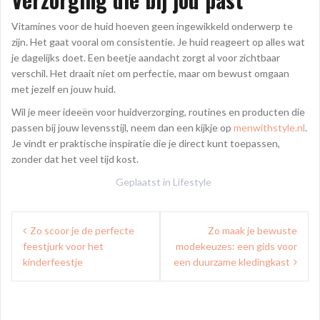
Vitamines voor de huid hoeven geen ingewikkeld onderwerp te
zijn. Het gaat vooral om consistentie. Je huid reageert op alles wat
je dagelijks doet. Een beetje aandacht zorgt al voor zichtbaar
verschil. Het draait niet om perfectie, maar om bewust omgaan
met jezelf en jouw huid.
Wil je meer ideeën voor huidverzorging, routines en producten die
passen bij jouw levensstijl, neem dan een kijkje op
menwithstyle.nl
.
Je vindt er praktische inspiratie die je direct kunt toepassen,
zonder dat het veel tijd kost.
Geplaatst in
Lifestyle
Bericht
Zo scoor je de perfecte
Zo maak je bewuste
navigatie
feestjurk voor het
modekeuzes: een gids voor
kinderfeestje
een duurzame kledingkast