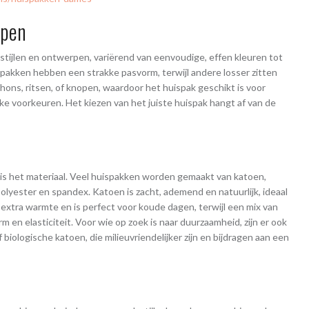
rpen
n stijlen en ontwerpen, variërend van eenvoudige, effen kleuren tot
pakken hebben een strakke pasvorm, terwijl andere losser zitten
chons, ritsen, of knopen, waardoor het huispak geschikt is voor
e voorkeuren. Het kiezen van het juiste huispak hangt af van de
k is het materiaal. Veel huispakken worden gemaakt van katoen,
polyester en spandex. Katoen is zacht, ademend en natuurlijk, ideaal
extra warmte en is perfect voor koude dagen, terwijl een mix van
 en elasticiteit. Voor wie op zoek is naar duurzaamheid, zijn er ook
iologische katoen, die milieuvriendelijker zijn en bijdragen aan een