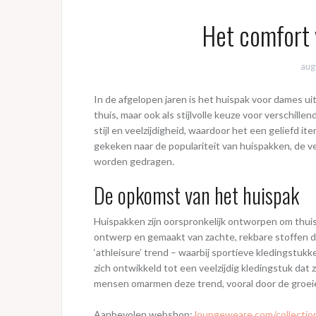
Het comfort
aug
In de afgelopen jaren is het huispak voor dames ui
thuis, maar ook als stijlvolle keuze voor verschil
stijl en veelzijdigheid, waardoor het een geliefd i
gekeken naar de populariteit van huispakken, de v
worden gedragen.
De opkomst van het huispak
Huispakken zijn oorspronkelijk ontworpen om thu
ontwerp en gemaakt van zachte, rekbare stoffen 
‘athleisure’ trend – waarbij sportieve kledingstu
zich ontwikkeld tot een veelzijdig kledingstuk da
mensen omarmen deze trend, vooral door de groeien
Aanbevolen webshop:
loungeweare.com/collecti