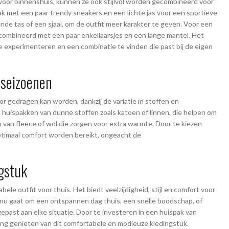
oor binnenshuis, kunnen ze ook stijlvol worden gecombineerd voor
k met een paar trendy sneakers en een lichte jas voor een sportieve
ende tas of een sjaal, om de outfit meer karakter te geven. Voor een
combineerd met een paar enkellaarsjes en een lange mantel. Het
 te experimenteren en een combinatie te vinden die past bij de eigen
 seizoenen
or gedragen kan worden, dankzij de variatie in stoffen en
huispakken van dunne stoffen zoals katoen of linnen, die helpen om
ten van fleece of wol die zorgen voor extra warmte. Door te kiezen
optimaal comfort worden bereikt, ongeacht de
ngstuk
le outfit voor thuis. Het biedt veelzijdigheid, stijl en comfort voor
nu gaat om een ontspannen dag thuis, een snelle boodschap, of
gepast aan elke situatie. Door te investeren in een huispak van
ang genieten van dit comfortabele en modieuze kledingstuk.