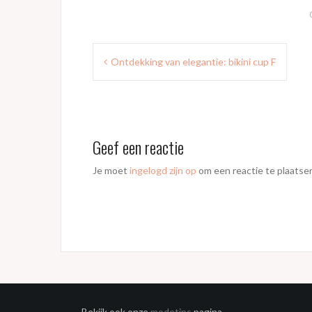
Bericht
Ontdekking van elegantie: bikini cup F
navigatie
Geef een reactie
Je moet
ingelogd zijn op
om een reactie te plaatse
Bekijk ook onze
modetips
pagina