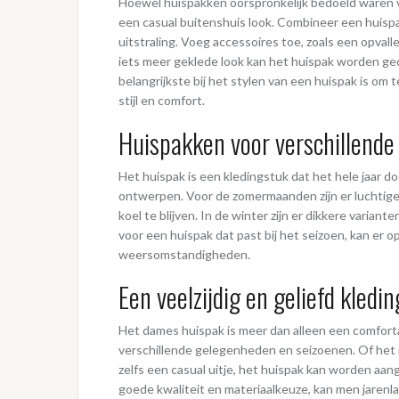
Hoewel huispakken oorspronkelijk bedoeld waren v
een casual buitenshuis look. Combineer een huispa
uitstraling. Voeg accessoires toe, zoals een opvall
iets meer geklede look kan het huispak worden ge
belangrijkste bij het stylen van een huispak is om
stijl en comfort.
Huispakken voor verschillende
Het huispak is een kledingstuk dat het hele jaar do
ontwerpen. Voor de zomermaanden zijn er luchtige 
koel te blijven. In de winter zijn er dikkere varian
voor een huispak dat past bij het seizoen, kan er 
weersomstandigheden.
Een veelzijdig en geliefd kledi
Het dames huispak is meer dan alleen een comfortabe
verschillende gelegenheden en seizoenen. Of het 
zelfs een casual uitje, het huispak kan worden aan
goede kwaliteit en materiaalkeuze, kan men jarenl