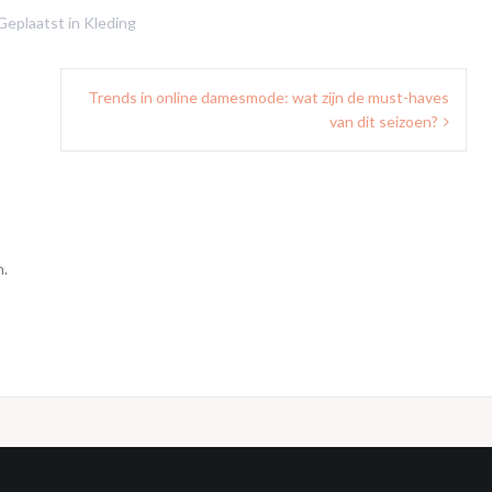
Geplaatst in
Kleding
Trends in online damesmode: wat zijn de must-haves
van dit seizoen?
n.