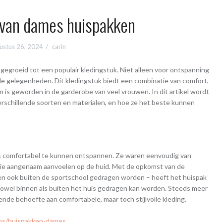
 van dames huispakken
ustus 26, 2024
carin
tgegroeid tot een populair kledingstuk. Niet alleen voor ontspanning
lende gelegenheden. Dit kledingstuk biedt een combinatie van comfort,
tem is geworden in de garderobe van veel vrouwen. In dit artikel wordt
erschillende soorten en materialen, en hoe ze het beste kunnen
is comfortabel te kunnen ontspannen. Ze waren eenvoudig van
die aangenaam aanvoelen op de huid. Met de opkomst van de
kken ook buiten de sportschool gedragen worden – heeft het huispak
t zowel binnen als buiten het huis gedragen kan worden. Steeds meer
de behoefte aan comfortabele, maar toch stijlvolle kleding.
ons/huispakken-dames