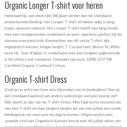
Organic Longer T-shirt voor heren
Helemaal hip, van deze tijd. Wij gaan verder dan de standaard
promotionele kleding. Het Longer T-shirt zit lekker wijd, is lang,
losjes, gewoon relaxed. Het Longer T-shirt heeft een lang model
met een rondgesneden onderkant en past daardoor perfect bij de
nieuwe oversized look. Kenmerken van dit vette T-shirt zijn:
organinisch katoen, longer lenght T, Curved hem, Skater fit, Wide-
neck rib, Tear-ff label. In combinatie met een strakke spijkerbroek
is de Urban Look compleet. Gemaakt van puur 100% GOTS®
Certified Organic Combed Cotton.
Organic T-shirt Dress
Zoek je nu echt een keer iets bijzonders om te bedrukken? Ben je
dat standaard aanbod van andere webshops wel een beetje zat?
Wat dacht je dan van de T-shirt Dress. Met haar korte mouwen als
van een T-shirt en haar langere lengte als van een jurkje een uniek
kledingstuk om mee voor de dag te komen. Uitgevoerd in een
soepele stof van Organisch Katoen ben je met dit jurkje zeker van
een goede verschijning. Een dun, luchtig jurkje met een los zittend