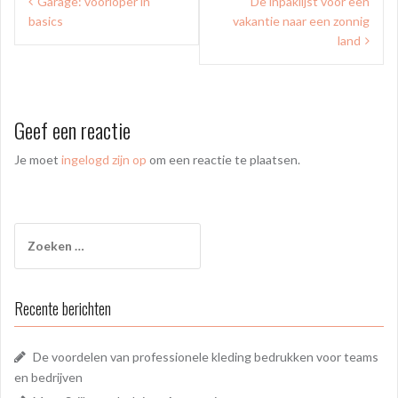
Garage: voorloper in
De inpaklijst voor een
navigatie
basics
vakantie naar een zonnig
land
Geef een reactie
Je moet
ingelogd zijn op
om een reactie te plaatsen.
Zoeken
naar:
Recente berichten
De voordelen van professionele kleding bedrukken voor teams
en bedrijven